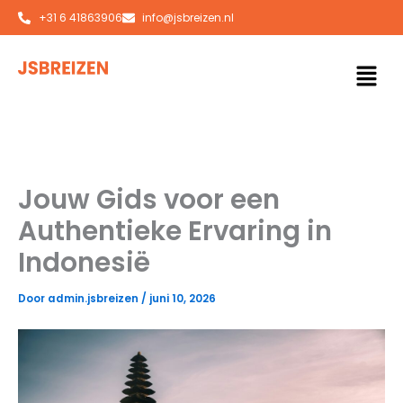
Ga
+31 6 41863906
info@jsbreizen.nl
naar
de
Men
inhoud
Jouw Gids voor een
Authentieke Ervaring in
Indonesië
Door
admin.jsbreizen
/
juni 10, 2026