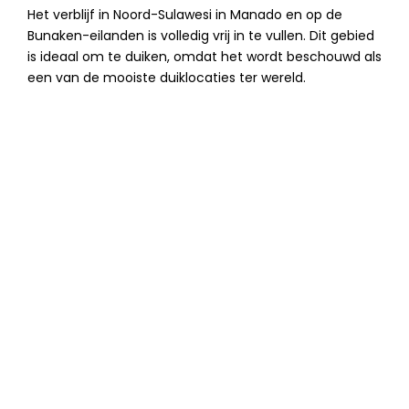
Het verblijf in Noord-Sulawesi in Manado en op de
Bunaken-eilanden is volledig vrij in te vullen. Dit gebied
is ideaal om te duiken, omdat het wordt beschouwd als
een van de mooiste duiklocaties ter wereld.
Klaar om Indonesië te
ontdekken
buiten het gewone om?
Ontdek de perfecte mix van cultuur,
natuur en avontuur met een zorgvuldig
samengestelde reis door Java en