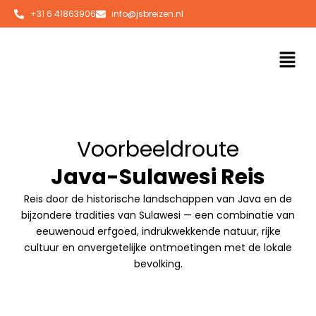
Ga
+31 6 41863906
info@jsbreizen.nl
naar
de
Men
inhoud
Voorbeeldroute
Java-Sulawesi Reis
Reis door de historische landschappen van Java en de
bijzondere tradities van Sulawesi — een combinatie van
eeuwenoud erfgoed, indrukwekkende natuur, rijke
cultuur en onvergetelijke ontmoetingen met de lokale
bevolking.