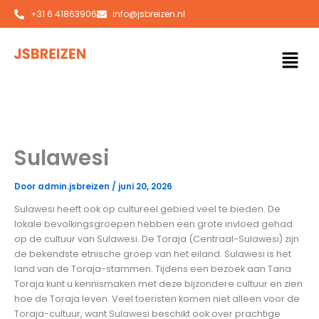
Ga
+31 6 41863906
info@jsbreizen.nl
naar
de
Men
inhoud
Sulawesi
Door
admin.jsbreizen
/
juni 20, 2026
Sulawesi heeft ook op cultureel gebied veel te bieden. De
lokale bevolkingsgroepen hebben een grote invloed gehad
op de cultuur van Sulawesi. De Toraja (Centraal-Sulawesi) zijn
de bekendste etnische groep van het eiland. Sulawesi is het
land van de Toraja-stammen. Tijdens een bezoek aan Tana
Toraja kunt u kennismaken met deze bijzondere cultuur en zien
hoe de Toraja leven. Veel toeristen komen niet alleen voor de
Toraja-cultuur, want Sulawesi beschikt ook over prachtige