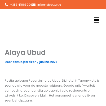
Ga
+31 6 41863906
info@jsbreizen.nl
naar
de
Men
inhoud
Alaya Ubud
Door
admin.jsbreizen
/
juni 20, 2026
Rustig gelegen Resort in hartje Ubud. Dit hotel in Tuban-Kuta is
zeer gewild voor de meeste reizigers. Goede prijs/kwaliteit
verhouding. zeer gunstig gelegen bij vele restaurants en
winkels. ( t.o. Discovery Mall). Het personeel is vriendelijk en
zeer behulpzaam.