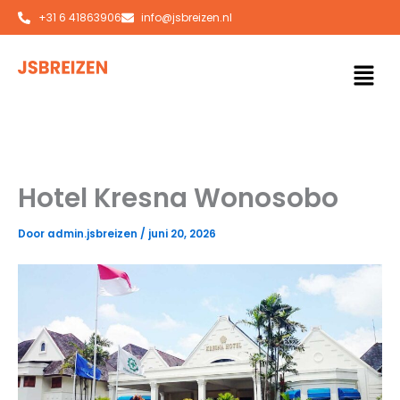
Ga
+31 6 41863906
info@jsbreizen.nl
naar
de
Men
inhoud
Hotel Kresna Wonosobo
Door
admin.jsbreizen
/
juni 20, 2026